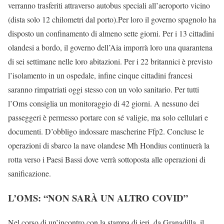
verranno trasferiti attraverso autobus speciali all’aeroporto vicino
(dista solo 12 chilometri dal porto).Per loro il governo spagnolo ha
disposto un confinamento di almeno sette giorni. Per i 13 cittadini
olandesi a bordo, il governo dell’Aia imporrà loro una quarantena
di sei settimane nelle loro abitazioni. Per i 22 britannici è previsto
l’isolamento in un ospedale, infine cinque cittadini francesi
saranno rimpatriati oggi stesso con un volo sanitario. Per tutti
l’Oms consiglia un monitoraggio di 42 giorni. A nessuno dei
passeggeri è permesso portare con sé valigie, ma solo cellulari e
documenti. D’obbligo indossare mascherine Ffp2. Concluse le
operazioni di sbarco la nave olandese Mh Hondius continuerà la
rotta verso i Paesi Bassi dove verrà sottoposta alle operazioni di
sanificazione.
L’OMS: “NON SARÀ UN ALTRO COVID”
Nel corso di un’incontro con la stampa di ieri, da Granadilla, il