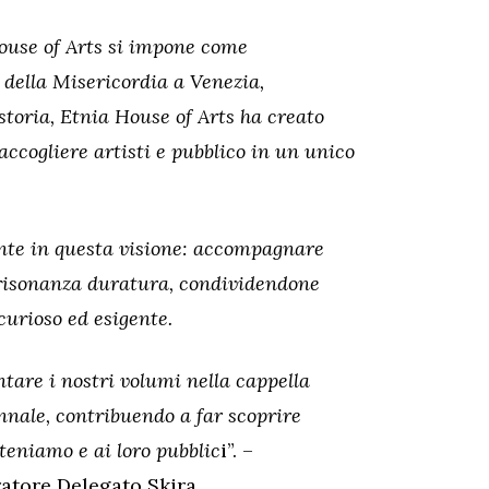
ouse of Arts si impone come
 della Misericordia a Venezia,
storia, Etnia House of Arts ha creato
accogliere artisti e pubblico in un unico
ente in questa visione: accompagnare
a risonanza duratura, condividendone
curioso ed esigente.
tare i nostri volumi nella cappella
ennale, contribuendo a far scoprire
steniamo e ai loro pubblic
i”. –
atore Delegato Skira.