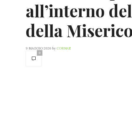
all’interno de
della Miseric
9 MAGGIO 2026
by
CORNAZ
0