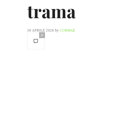
trama
30 APRILE 2026
by
CORNAZ
0