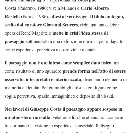
Costa
Carlo Alberto
(Palermo, 1980; vive a Milano) e
Rastelli
attesi al vernissage
Il titolo ambiguo,
(Parma, 1986),
.
scelto dal
curatore Giovanni Scucces
, richiama una celebre
mette in crisi l’idea stessa di
opera di René Magritte e
paesaggio
sottraendolo a una definizione univoca per indagarlo
come esperienza percettiva e costruzione mentale.
non è qui inteso come semplice dato fisico
Il paesaggio
, ma
prende forma nell’atto di essere
come risultato di uno sguardo:
osservato, interpretato e interiorizzato
, diventando elemento di
memoria e identità. Per entrambi gli artisti si configura come
soglia percettiva, spazio immaginifico e deposito di vissuti.
Nei lavori di Giuseppe Costa il paesaggio appare sospeso in
un’atmosfera rarefatta
: velature e foschie attenuano i contorni
trasformando la visione in esperienza sensoriale. Il disegno