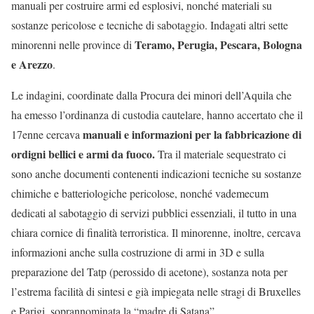
manuali per costruire armi ed esplosivi, nonché materiali su
sostanze pericolose e tecniche di sabotaggio. Indagati altri sette
Teramo, Perugia, Pescara, Bologna
minorenni nelle province di
e Arezzo
.
Le indagini, coordinate dalla Procura dei minori dell’Aquila che
ha emesso l’ordinanza di custodia cautelare, hanno accertato che il
manuali e informazioni per la fabbricazione di
17enne cercava
ordigni bellici e armi da fuoco.
Tra il materiale sequestrato ci
sono anche documenti contenenti indicazioni tecniche su sostanze
chimiche e batteriologiche pericolose, nonché vademecum
dedicati al sabotaggio di servizi pubblici essenziali, il tutto in una
chiara cornice di finalità terroristica. Il minorenne, inoltre, cercava
informazioni anche sulla costruzione di armi in 3D e sulla
preparazione del Tatp (perossido di acetone), sostanza nota per
l’estrema facilità di sintesi e già impiegata nelle stragi di Bruxelles
e Parigi, soprannominata la “madre di Satana”.