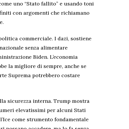
come uno “Stato fallito” e usando toni
efiniti con argomenti che richiamano
e.
olitica commerciale. I dazi, sostiene
 nazionale senza alimentare
mministrazione Biden. L’economia
bbe la migliore di sempre, anche se
orte Suprema potrebbero costare
ulla sicurezza interna. Trump mostra
umeri elevatissimi per alcuni Stati
ell’Ice come strumento fondamentale
ori possano accadere, ma lo fa senza