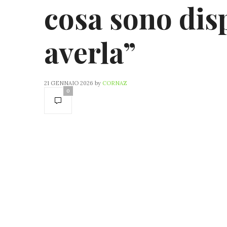
cosa sono disp
averla”
21 GENNAIO 2026
by
CORNAZ
0