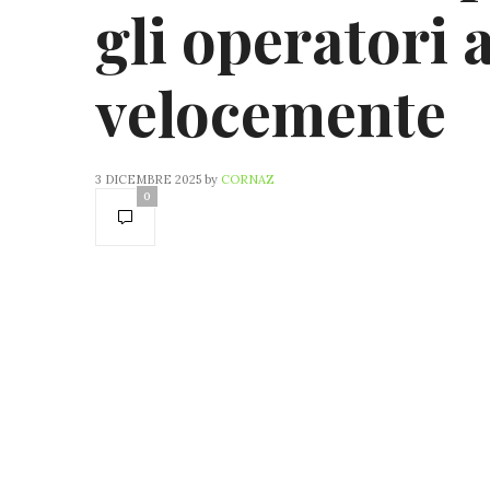
gli operatori 
velocemente
3 DICEMBRE 2025
by
CORNAZ
0