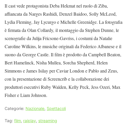
Il cast vede protagonista Deba Hekmat nel ruolo di Ziba,
affiancata da Narges Rashidi, Denzel Baidoo, Solly McLeod,
Lydia Fleming, Jay Lycurgo e Michelle Greenidge. La fotografia
è firmata da Olan Collardy, il montaggio da Stephen Dunne, le
scenografie da Julija Fricsone-Gavriss, i costumi da Natalie
Caroline Wilkins, le musiche originali da Federico Albanese e il
suono da George Castle. Il film è prodotto da Campbell Beaton,
Bert Hamelinck, Nisha Mullea, Sorcha Shepherd, Helen
Simmons e James Isilay per Caviar London e Pablo and Zeus,
con la presentazione di Screencrib e la collaborazione dei
produttori esecutivi Ruby Walden, Kelly Peck, Jess Ozeri, Max
Fisher e Liam Johnson.
Categorie:
Nazionale
,
Spettacoli
Tag:
film
,
raiplay
,
streaming