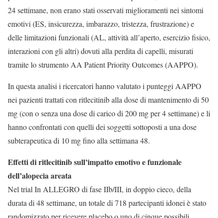
24 settimane, non erano stati osservati miglioramenti nei sintomi
emotivi (ES, insicurezza, imbarazzo, tristezza, frustrazione) e
delle limitazioni funzionali (AL, attività all’aperto, esercizio fisico,
interazioni con gli altri) dovuti alla perdita di capelli, misurati
tramite lo strumento AA Patient Priority Outcomes (AAPPO).
In questa analisi i ricercatori hanno valutato i punteggi AAPPO
nei pazienti trattati con ritlecitinib alla dose di mantenimento di 50
mg (con o senza una dose di carico di 200 mg per 4 settimane) e li
hanno confrontati con quelli dei soggetti sottoposti a una dose
subterapeutica di 10 mg fino alla settimana 48.
Effetti di ritlecitinib sull’impatto emotivo e funzionale
dell’alopecia areata
Nel trial In ALLEGRO di fase IIb/III, in doppio cieco, della
durata di 48 settimane, un totale di 718 partecipanti idonei è stato
randomizzato per ricevere placebo o uno di cinque possibili