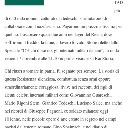
1943
più
di 650 mila uomini, catturati dai tedeschi, si rifiutarono di
collaborare con il nazifascismo. Pagarono un prezzo altissimo per
quel no: trascorsero quasi due anni nei lager del Reich, dove
soffrirono il freddo, la fame, il lavoro forzato. Storie rilette dallo
Speciale “C’è chi disse no, gli internati militari italiani”, in onda
venerdì 7 novembre alle 21.10 in prima visione su Rai Storia.
Chi riuscì a tornare in patria, fu segnato per sempre. La storia di
questa Resistenza silenziosa, combattuta senza armi eppure
straordinariamente coraggiosa, rivive nei racconti dei figli di
alcuni celebri internati militari come Giovannino Guareschi,
Mario Rigoni Stern, Gianrico Tedeschi, Luciano Salce, ma anche
nei ricordi di Giuseppe Pagnoni, ex soldato milanese oggi
101enne, nelle piccole opere d’arte create in segreto nei campi
nazisti dal tenente romano Gino Spalmach, e nel diario di