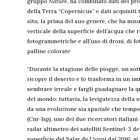
gruppo
Nature
, ha combinato dati del p
della Terra “Copernicus” e dati acquisiti
situ, la prima del suo genere, che ha mis
verticale della superficie dell’acqua che r
fotogrammetriche e all’uso di droni, di f
palline colorate
“Durante la stagione delle piogge, un sott
ricopre il deserto e lo trasforma in un i
sembrare irreale e fargli guadagnare la qu
del mondo: tuttavia, la levigatezza della s
da una evoluzione sia spaziale che tempo
(Cnr-Isp), uno dei due ricercatori italiani
radar altimetro dei satelliti Sentinel-3 
superficie del Salar de Uyuni dal 2016: ai 