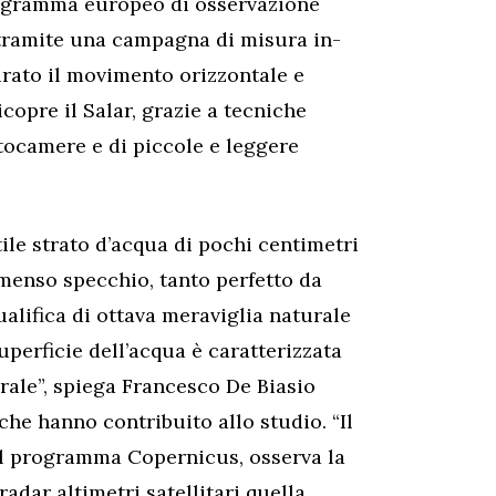
rogramma europeo di osservazione
 tramite una campagna di misura in-
urato il movimento orizzontale e
icopre il Salar, grazie a tecniche
otocamere e di piccole e leggere
ile strato d’acqua di pochi centimetri
mmenso specchio, tanto perfetto da
alifica di ottava meraviglia naturale
uperficie dell’acqua è caratterizzata
rale”, spiega Francesco De Biasio
 che hanno contribuito allo studio. “Il
del programma Copernicus, osserva la
radar altimetri satellitari quella