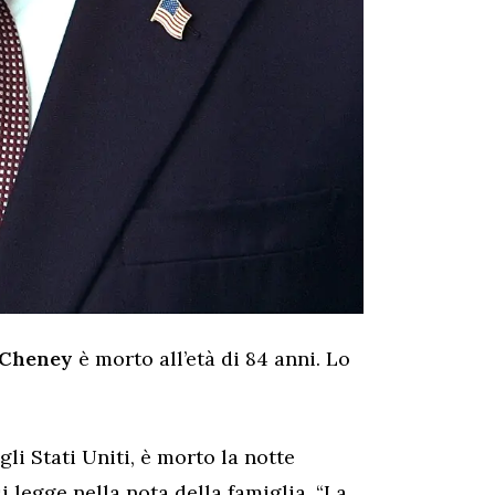
 Cheney
è morto all’età di 84 anni. Lo
li Stati Uniti, è morto la notte
i legge nella nota della famiglia. “La