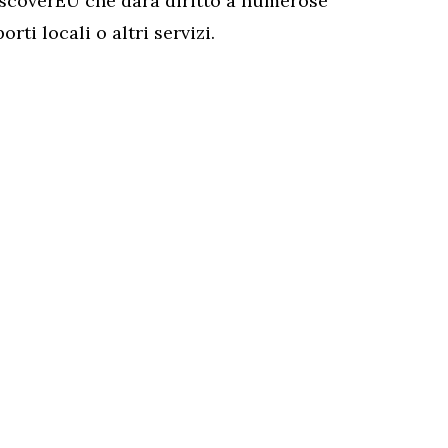
iscoverEU che darà diritto a numerose
rti locali o altri servizi.