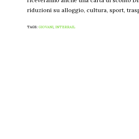
riceveranno anche una carta di sconto D
riduzioni su alloggio, cultura, sport, traspo
TAGS:
GIOVANI
,
INTERRAIL