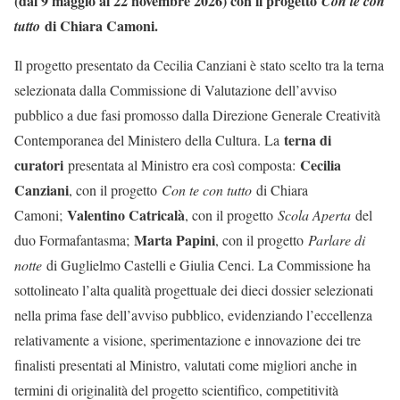
(dal 9 maggio al 22 novembre 2026) con il progetto
Con te con
di Chiara Camoni.
tutto
Il progetto presentato da Cecilia Canziani è stato scelto tra la terna
selezionata dalla Commissione di Valutazione dell’avviso
pubblico a due fasi promosso dalla Direzione Generale Creatività
terna di
Contemporanea del Ministero della Cultura. La
curatori
Cecilia
presentata al Ministro era così composta:
Canziani
, con il progetto
Con te con tutto
di Chiara
Valentino Catricalà
Camoni;
, con il progetto
Scola Aperta
del
Marta Papini
duo Formafantasma;
, con il progetto
Parlare di
notte
di Guglielmo Castelli e Giulia Cenci. La Commissione ha
sottolineato l’alta qualità progettuale dei dieci dossier selezionati
nella prima fase dell’avviso pubblico, evidenziando l’eccellenza
relativamente a visione, sperimentazione e innovazione dei tre
finalisti presentati al Ministro, valutati come migliori anche in
termini di originalità del progetto scientifico, competitività