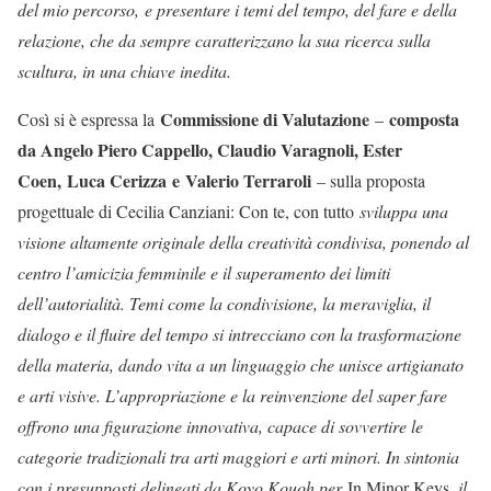
del mio percorso, e presentare i temi del tempo, del fare e della
relazione, che da sempre caratterizzano la sua ricerca sulla
scultura, in una chiave inedita.
Commissione di Valutazione
composta
Così si è espressa la
–
da Angelo Piero Cappello, Claudio Varagnoli, Ester
Coen, Luca Cerizza e Valerio Terraroli
– sulla proposta
progettuale di Cecilia Canziani: Con te, con tutto
sviluppa una
visione altamente originale della creatività condivisa, ponendo al
centro l’amicizia femminile e il superamento dei limiti
dell’autorialità. Temi come la condivisione, la meraviglia, il
dialogo e il fluire del tempo si intrecciano con la trasformazione
della materia, dando vita a un linguaggio che unisce artigianato
e arti visive. L’appropriazione e la reinvenzione del saper fare
offrono una figurazione innovativa, capace di sovvertire le
categorie tradizionali tra arti maggiori e arti minori. In sintonia
con i presupposti delineati da Koyo Kouoh per
In Minor Keys
, il