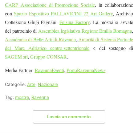
CARP Associazione di Promozione Sociale
,
in collaborazione
con
Spazio Espositivo PALLAVICINI 22 Art Gallery
,
Archivio
Collezione Ghigi-Pagnani,
Felsina Factory
. La
mostra si avvale
del patrocinio di
Assemblea legislativa Regione Emilia Romagna
,
Accademia di Belle Arti di Ravenna
,
Autorità di Sistema Portuale
del Mare Adriatico centro-settentrionale
e del sostegno di
SAGEM srl
,
Gruppo CONSAR
.
Media Partner:
RavennaEventi
,
PortoRavennaNews
.
Categorie:
Arte
,
Nazionale
Tag:
mostre
,
Ravenna
Lascia un commento