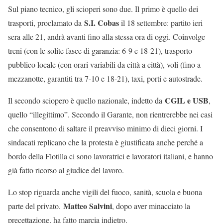
Sul piano tecnico, gli scioperi sono due. Il primo è quello dei
S.I. Cobas
trasporti, proclamato da
il 18 settembre: partito ieri
sera alle 21, andrà avanti fino alla stessa ora di oggi. Coinvolge
treni (con le solite fasce di garanzia: 6-9 e 18-21), trasporto
pubblico locale (con orari variabili da città a città), voli (fino a
mezzanotte, garantiti tra 7-10 e 18-21), taxi, porti e autostrade.
CGIL e USB
Il secondo sciopero è quello nazionale, indetto da
,
quello “illegittimo”. Secondo il Garante, non rientrerebbe nei casi
che consentono di saltare il preavviso minimo di dieci giorni. I
sindacati replicano che la protesta è giustificata anche perché a
bordo della Flotilla ci sono lavoratrici e lavoratori italiani, e hanno
già fatto ricorso al giudice del lavoro.
Lo stop riguarda anche vigili del fuoco, sanità, scuola e buona
Matteo Salvini
parte del privato.
, dopo aver minacciato la
precettazione, ha fatto marcia indietro.