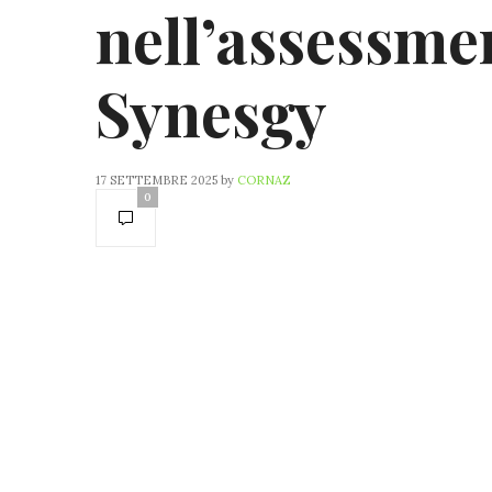
nell’assessme
Synesgy
17 SETTEMBRE 2025
by
CORNAZ
0