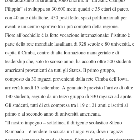
Filippin” si sviluppa su 30.600 metri quadri e 35 ettari di parco,
con 40 aule didattiche, 450 posti letto, spazi polifunzionali per
eventi e un centro sportivo tra i più completi della regione.
Fiore all’occhiello è la forte vocazione internazionale: l’istituto è
parte della rete mondiale lasalliana di 928 scuole e 80 università, e
ospita il Cimba, centro di alta formazione manageriale e di
leadership che, solo lo scorso anno, ha accolto oltre 500 studenti
americani provenienti da tutti gli States. Il primo gruppo,
composto da 30 ragazzi provenienti dalla rete Cimba dell’Iowa,
arriverà lunedì 15 settembre. A gennaio è previsto l’arrivo di oltre
130 studenti, seguito da un terzo gruppo di 330 ragazzi ad aprile.
Gli studenti, tutti di età compresa tra i 19 e i 21 anni e iscritti al
primo o al secondo anno di università americana.
“Il nostro impegno – sottolinea il dirigente scolastico Sileno
Rampado – è rendere la scuola un luogo vivo, dove i ragazzi
possano imparare in modo diverso. Siamo gli unici a sperimentare