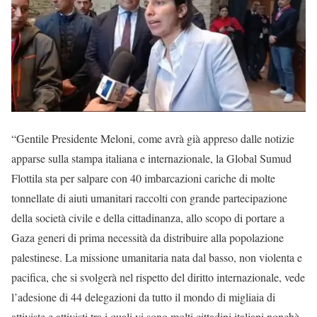
“Gentile Presidente Meloni, come avrà già appreso dalle notizie
apparse sulla stampa italiana e internazionale, la Global Sumud
Flottila sta per salpare con 40 imbarcazioni cariche di molte
tonnellate di aiuti umanitari raccolti con grande partecipazione
della società civile e della cittadinanza, allo scopo di portare a
Gaza generi di prima necessità da distribuire alla popolazione
palestinese. La missione umanitaria nata dal basso, non violenta e
pacifica, che si svolgerà nel rispetto del diritto internazionale, vede
l’adesione di 44 delegazioni da tutto il mondo di migliaia di
attiviste e attivisti tra i quali vi sono molti cittadini italiani nonchè