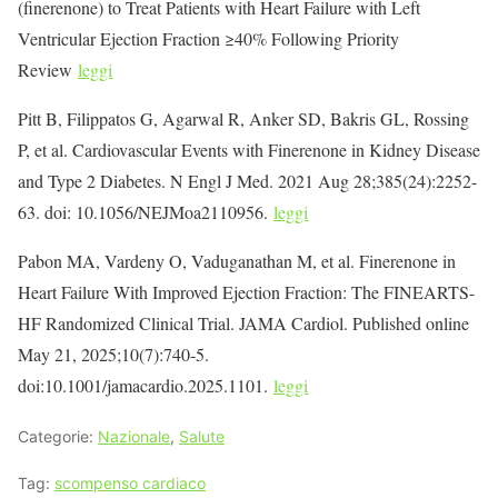
(finerenone) to Treat Patients with Heart Failure with Left
Ventricular Ejection Fraction ≥40% Following Priority
Review
leggi
Pitt B, Filippatos G, Agarwal R, Anker SD, Bakris GL, Rossing
P, et al. Cardiovascular Events with Finerenone in Kidney Disease
and Type 2 Diabetes. N Engl J Med. 2021 Aug 28;385(24):2252-
63. doi: 10.1056/NEJMoa2110956.
leggi
Pabon MA, Vardeny O, Vaduganathan M, et al. Finerenone in
Heart Failure With Improved Ejection Fraction: The FINEARTS-
HF Randomized Clinical Trial. JAMA Cardiol. Published online
May 21, 2025;10(7):740-5.
doi:10.1001/jamacardio.2025.1101.
leggi
Categorie:
Nazionale
,
Salute
Tag:
scompenso cardiaco