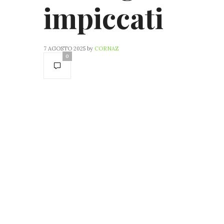
impiccati
7 AGOSTO 2025
by
CORNAZ
0