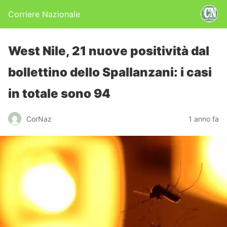
Corriere Nazionale
West Nile, 21 nuove positività dal
bollettino dello Spallanzani: i casi
in totale sono 94
CorNaz
1 anno fa