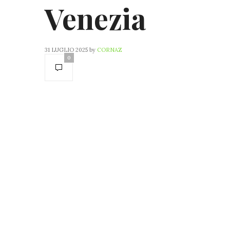
Venezia
31 LUGLIO 2025
by
CORNAZ
0