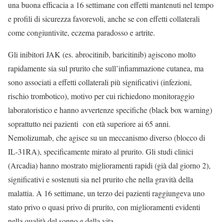
una buona efficacia a 16 settimane con effetti mantenuti nel tempo
e profili di sicurezza favorevoli, anche se con effetti collaterali
come congiuntivite, eczema paradosso e artrite.
Gli inibitori JAK (es. abrocitinib, baricitinib) agiscono molto
rapidamente sia sul prurito che sull’infiammazione cutanea, ma
sono associati a effetti collaterali più significativi (infezioni,
rischio trombotico), motivo per cui richiedono monitoraggio
laboratoristico e hanno avvertenze specifiche (black box warning)
soprattutto nei pazienti con età superiore ai 65 anni.
Nemolizumab, che agisce su un meccanismo diverso (blocco di
IL-31RA), specificamente mirato al prurito. Gli studi clinici
(Arcadia) hanno mostrato miglioramenti rapidi (già dal giorno 2),
significativi e sostenuti sia nel prurito che nella gravità della
malattia. A 16 settimane, un terzo dei pazienti raggiungeva uno
stato privo o quasi privo di prurito, con miglioramenti evidenti
nella qualità del sonno e della vita.