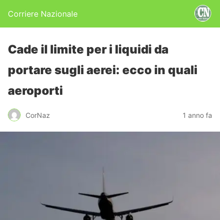
Corriere Nazionale
Cade il limite per i liquidi da
portare sugli aerei: ecco in quali
aeroporti
CorNaz
1 anno fa