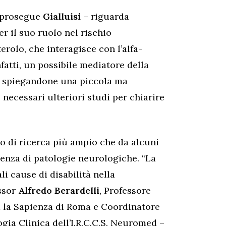
– prosegue
Gialluisi
– riguarda
r il suo ruolo nel rischio
erolo, che interagisce con l’alfa-
nfatti, un possibile mediatore della
n, spiegandone una piccola ma
necessari ulteriori studi per chiarire
ito di ricerca più ampio che da alcuni
rgenza di patologie neurologiche. “La
li cause di disabilità nella
essor
Alfredo Berardelli
, Professore
à la Sapienza di Roma e Coordinatore
ogia Clinica dell’I.R.C.C.S. Neuromed –