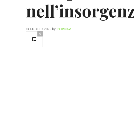
nell’insorgen
13 LUGLIO 2025
by
CORNAZ
0