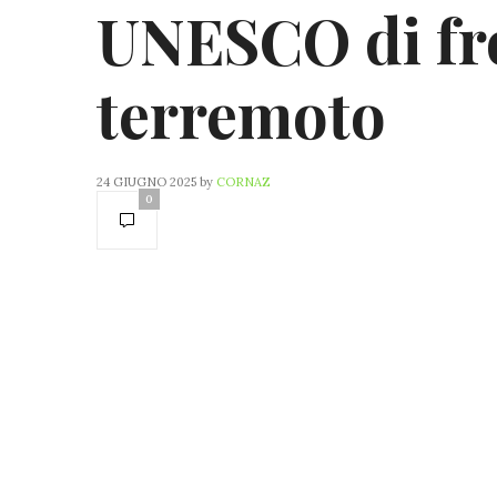
UNESCO di fro
terremoto
24 GIUGNO 2025
by
CORNAZ
0