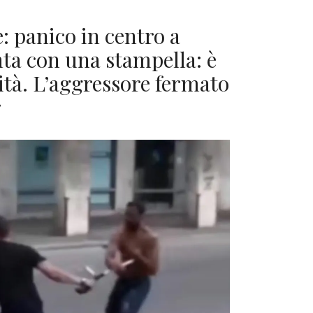
e: panico in centro a
ta con una stampella: è
nità. L’aggressore fermato
r