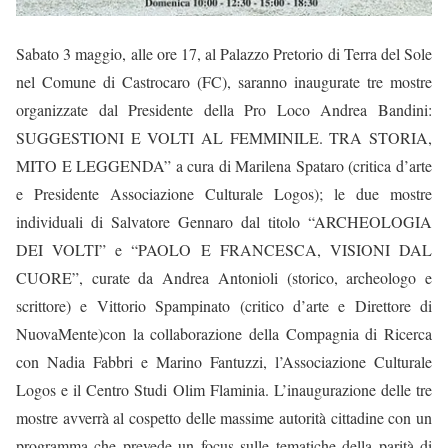
Sabato 3 maggio, alle ore 17, al Palazzo Pretorio di Terra del Sole
nel Comune di Castrocaro (FC), saranno inaugurate tre mostre
organizzate dal Presidente della Pro Loco Andrea Bandini:
SUGGESTIONI E VOLTI AL FEMMINILE. TRA STORIA,
MITO E LEGGENDA” a cura di Marilena Spataro (critica d’arte
e Presidente Associazione Culturale Logos); le due mostre
individuali di Salvatore Gennaro dal titolo “ARCHEOLOGIA
DEI VOLTI” e “PAOLO E FRANCESCA, VISIONI DAL
CUORE”, curate da Andrea Antonioli (storico, archeologo e
scrittore) e Vittorio Spampinato (critico d’arte e Direttore di
NuovaMente)con la collaborazione della Compagnia di Ricerca
con Nadia Fabbri e Marino Fantuzzi, l’Associazione Culturale
Logos e il Centro Studi Olim Flaminia. L’inaugurazione delle tre
mostre avverrà al cospetto delle massime autorità cittadine con un
programma che prevede un focus sulle tematiche della parità di