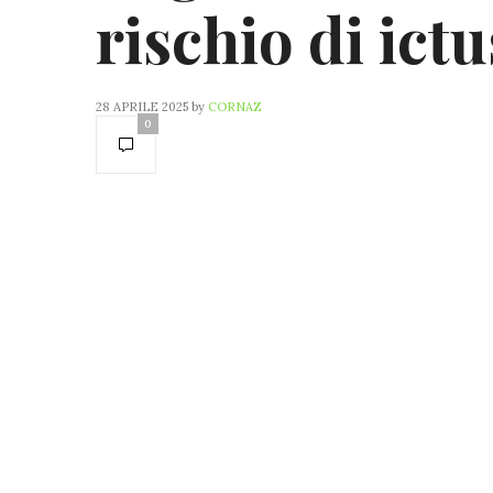
rischio di ictu
28 APRILE 2025
by
CORNAZ
0