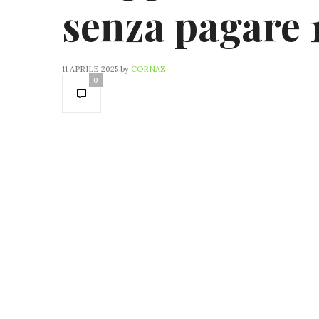
senza pagare 
11 APRILE 2025
by
CORNAZ
0