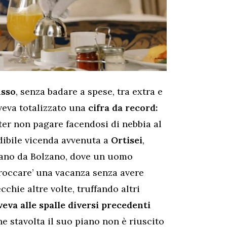
usso
, senza badare a spese, tra extra e
veva totalizzato una
cifra da record:
oter non pagare facendosi di nebbia al
edibile vicenda avvenuta a
Ortisei
,
ntano da Bolzano, dove un uomo
croccare’ una vacanza senza avere
cchie altre volte, truffando altri
eva alle spalle diversi precedenti
he stavolta il suo piano non è riuscito