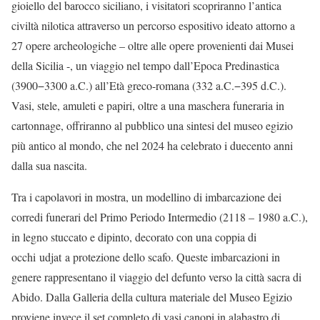
gioiello del barocco siciliano, i visitatori scopriranno l’antica
civiltà nilotica attraverso un percorso espositivo ideato attorno a
27 opere archeologiche – oltre alle opere provenienti dai Musei
della Sicilia -, un viaggio nel tempo dall’Epoca Predinastica
(3900−3300 a.C.) all’Età greco-romana (332 a.C.−395 d.C.).
Vasi, stele, amuleti e papiri, oltre a una maschera funeraria in
cartonnage, offriranno al pubblico una sintesi del museo egizio
più antico al mondo, che nel 2024 ha celebrato i duecento anni
dalla sua nascita.
Tra i capolavori in mostra, un modellino di imbarcazione dei
corredi funerari del Primo Periodo Intermedio (2118 – 1980 a.C.),
in legno stuccato e dipinto, decorato con una coppia di
occhi udjat a protezione dello scafo. Queste imbarcazioni in
genere rappresentano il viaggio del defunto verso la città sacra di
Abido. Dalla Galleria della cultura materiale del Museo Egizio
proviene invece il set completo di vasi canopi in alabastro di