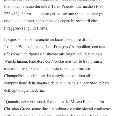
Ptahhotep, vissuto durante il Terzo Periodo Intermedio (1076 –
722 a.C.). I 4 vasi, utilizzati per conservare separatamente gli
organi del defunto, sono chiusi da coperchi zoomorfi che
ritraggono i Figli di Horus.
L’esposizione dedica anche un focus alle figure di Johann
Joachim Winckelmann e Jean-François Champollion, con una
riflessione che riporta il visitatore alle origini dell’Egittologia.
Winckelmann, fondatore del Neoclassicismo, fu tra i primi a
trattare l’arte egizia in un contesto scientifico, mentre
Champollion, decifratore dei geroglifici, contribuì alla
comprensione della lingua e della cultura egizia, gettando le basi
dell’egittologia moderna.
“Quando, nei mesi scorsi, il direttore del Museo Egizio di Torino,
Christian Greco, tenne due straordinarie e coinvolgenti conferenze
sulla civiltà egizia, – dichiara il Sindaco di Ragusa, Peppe Cassì –