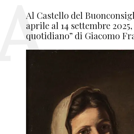
Al Castello del Buonconsigl
aprile al 14 settembre 2025,
quotidiano” di Giacomo Fr