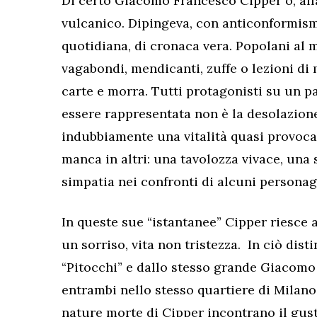
Di certo Giacomo Francesco Cipper o, alla
vulcanico. Dipingeva, con anticonformismo 
quotidiana, di cronaca vera. Popolani al 
vagabondi, mendicanti, zuffe o lezioni di m
carte e morra. Tutti protagonisti su un pa
essere rappresentata non è la desolazione 
indubbiamente una vitalità quasi provocan
manca in altri: una tavolozza vivace, una
simpatia nei confronti di alcuni personagg
In queste sue “istantanee” Cipper riesce
un sorriso, vita non tristezza. In ciò disti
“Pitocchi” e dallo stesso grande Giacomo
entrambi nello stesso quartiere di Milano.
nature morte di Cipper incontrano il gus