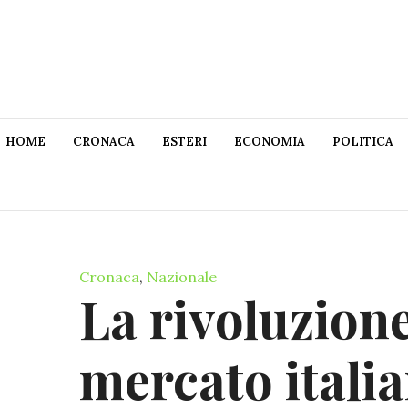
HOME
CRONACA
ESTERI
ECONOMIA
POLITICA
Cronaca
,
Nazionale
La rivoluzione
mercato italia