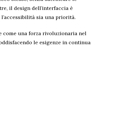
re, il design dell’interfaccia è
l’accessibilità sia una priorità.
ne come una forza rivoluzionaria nel
soddisfacendo le esigenze in continua