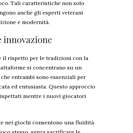
oco. Tali caratteristiche non solo
ngono anche gli esperti veterani
dizione e modernità.
 e innovazione
il rispetto per le tradizioni con la
iattaforme si concentrano su un
e che entrambi sono essenziali per
icata ed entusiasta. Questo approccio
rispettati mentre i nuovi giocatori
te nei giochi consentono una fluidità
ioco stesso, senza sacrificare le