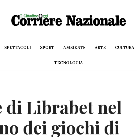
SPETTACOLI
SPORT
AMBIENTE
ARTE
CULTURA
TECNOLOGIA
 di Librabet nel
no dei giochi di