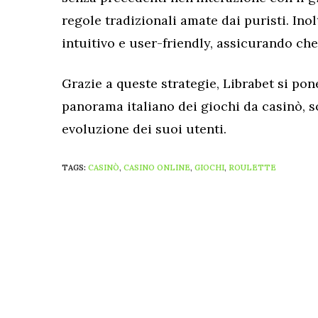
regole tradizionali amate dai puristi. Inolt
intuitivo e user-friendly, assicurando che 
Grazie a queste strategie, Librabet si po
panorama italiano dei giochi da casinò, 
evoluzione dei suoi utenti.
TAGS:
CASINÒ
,
CASINO ONLINE
,
GIOCHI
,
ROULETTE