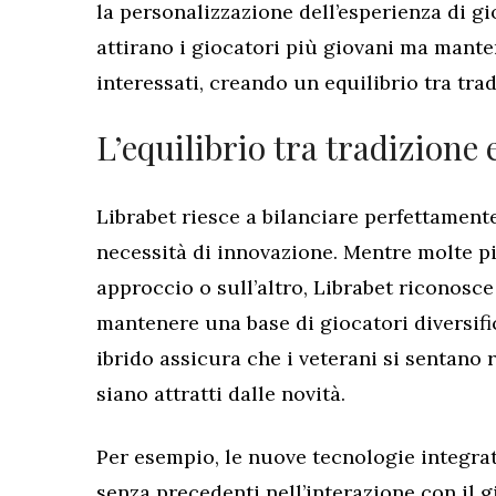
la personalizzazione dell’esperienza di gi
attirano i giocatori più giovani ma mante
interessati, creando un equilibrio tra tra
L’equilibrio tra tradizione
Librabet riesce a bilanciare perfettamente 
necessità di innovazione. Mentre molte p
approccio o sull’altro, Librabet riconosc
mantenere una base di giocatori diversif
ibrido assicura che i veterani si sentano 
siano attratti dalle novità.
Per esempio, le nuove tecnologie integra
senza precedenti nell’interazione con il g