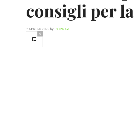
consigli per l
7 APRILE 2025
by
CORNAZ
0