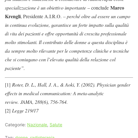
Marco
specializzazione è un obiettivo importante
– conclude
Krengli
, Presidente A.I.R.O.
– perché oltre ad essere un campo
in continua evoluzione, garantisce un forte impatto sulla qualità
di vita dei pazienti e offre opportunità di crescita professionale
molto stimolanti. Il contributo delle donne a questa disciplina è
da sempre molto rilevante per le competenze cliniche e tecniche
che si coniugano con l’elevata qualità della relazione col
paziente”.
[1]
Roter, D. L., Hall, J. A., & Aoki, Y. (2002). Physician gender
effects in medical communication: A meta-analytic
review.
JAMA, 288(6), 756-764.
[2]
Legge 219/17
Categorie:
Nazionale
,
Salute
Tag:
donne
,
radioterapia