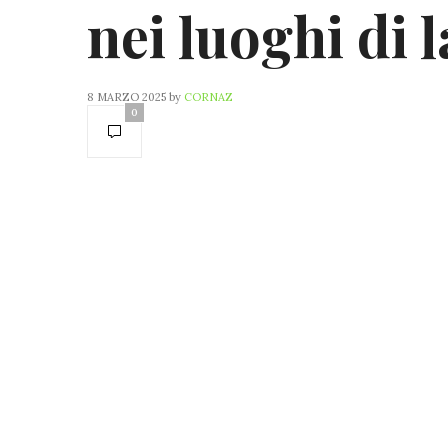
nei luoghi di 
8 MARZO 2025
by
CORNAZ
0