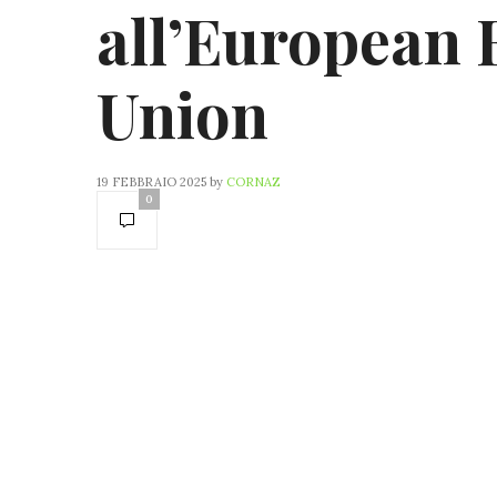
all’European 
Union
19 FEBBRAIO 2025
by
CORNAZ
0