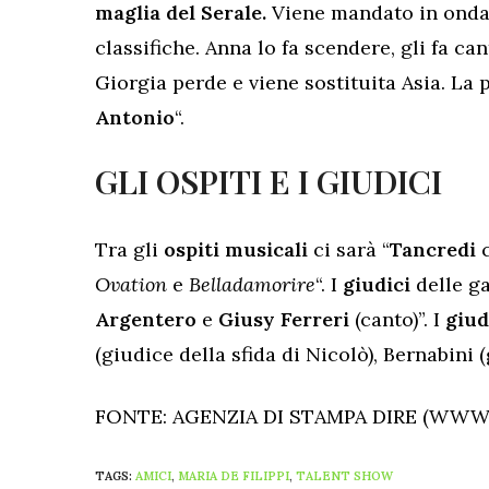
maglia del Serale.
Viene mandato in onda 
classifiche. Anna lo fa scendere, gli fa ca
Giorgia perde e viene sostituita Asia. La 
Antonio
“.
GLI OSPITI E I GIUDICI
Tra gli
ospiti musicali
ci sarà “
Tancredi
c
Ovation
e
Belladamorire
“. I
giudici
delle ga
Argentero
e
Giusy Ferreri
(canto)”. I
giud
(giudice della sfida di Nicolò), Bernabini (
FONTE: AGENZIA DI STAMPA DIRE (WWW.
TAGS:
AMICI
,
MARIA DE FILIPPI
,
TALENT SHOW