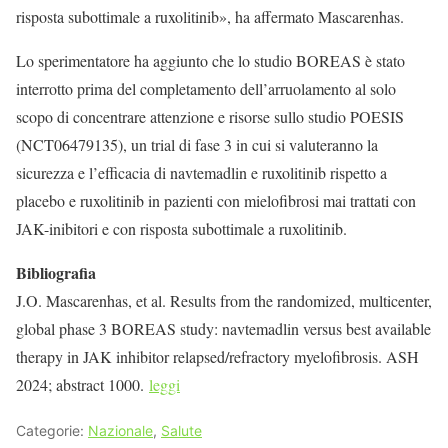
risposta subottimale a ruxolitinib», ha affermato Mascarenhas.
Lo sperimentatore ha aggiunto che lo studio BOREAS è stato
interrotto prima del completamento dell’arruolamento al solo
scopo di concentrare attenzione e risorse sullo studio POESIS
(NCT06479135), un trial di fase 3 in cui si valuteranno la
sicurezza e l’efficacia di navtemadlin e ruxolitinib rispetto a
placebo e ruxolitinib in pazienti con mielofibrosi mai trattati con
JAK-inibitori e con risposta subottimale a ruxolitinib.
Bibliografia
J.O. Mascarenhas, et al. Results from the randomized, multicenter,
global phase 3 BOREAS study: navtemadlin versus best available
therapy in JAK inhibitor relapsed/refractory myelofibrosis. ASH
2024; abstract 1000.
leggi
Categorie:
Nazionale
,
Salute