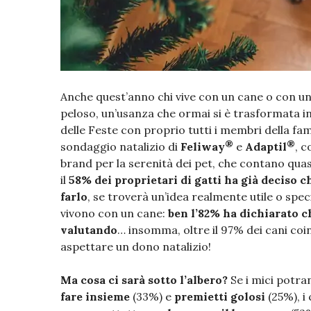
Anche quest’anno chi vive con un cane o con un
peloso, un’usanza che ormai si è trasformata in 
delle Feste con proprio tutti i membri della fa
®
®
sondaggio natalizio di
Feliway
e
Adaptil
, 
brand per la serenità dei pet, che contano quas
il
58% dei proprietari di gatti ha già deciso c
farlo
, se troverà un’idea realmente utile o spec
vivono con un cane:
ben l’82% ha dichiarato c
valutando
… insomma, oltre il 97% dei cani coin
aspettare un dono natalizio!
Ma cosa ci sarà sotto l’albero?
Se i mici potr
fare insieme
(33%) e
premietti golosi
(25%), i