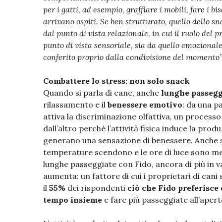
per i gatti, ad esempio, graffiare i mobili, fare i 
arrivano ospiti. Se ben strutturato, quello dello
dal punto di vista relazionale, in cui il ruolo del pr
punto di vista sensoriale, sia da quello emozionale
conferito proprio dalla condivisione del momento
”
Combattere lo stress: non solo snack
Quando si parla di cane, anche
lunghe passegg
rilassamento e il
benessere emotivo
: da una p
attiva la discriminazione olfattiva, un proces
dall’altro perché l’attività fisica induce la pro
generano una sensazione di benessere. Anche se
temperature scendono e le ore di luce sono m
lunghe passeggiate con Fido, ancora di più in 
aumenta: un fattore di cui i proprietari di can
il
55%
dei rispondenti
ciò che Fido preferisce 
tempo insieme
e fare più passeggiate all’aper