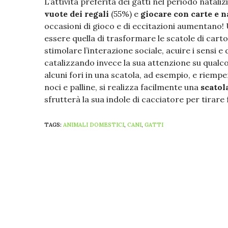
L’attività preferita dei gatti nel periodo nataliz
vuote dei regali
(55%) e
giocare con carte e na
occasioni di gioco e di eccitazioni aumentano!
essere quella di trasformare le scatole di carto
stimolare l’interazione sociale, acuire i sensi e 
catalizzando invece la sua attenzione su qualcos
alcuni fori in una scatola, ad esempio, e riem
noci e palline, si realizza facilmente una
scatol
sfrutterà la sua indole di cacciatore per tirare 
TAGS:
ANIMALI DOMESTICI
,
CANI
,
GATTI