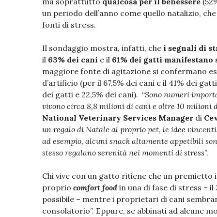
ma soprattutto
qualcosa per il benessere
(52%
un periodo dell’anno come quello natalizio, ch
fonti di stress.
Il sondaggio mostra, infatti, che
i segnali di s
il
63% dei cani
e il
61% dei gatti
manifestano s
maggiore fonte di agitazione si confermano ess
d’artificio (per il 67,5% dei cani e il 41% dei gat
dei gatti e 22,5% dei cani). “
Sono numeri importan
vivono circa 8,8 milioni di cani e oltre 10 milioni 
National Veterinary Services Manager
di
Cev
un regalo di Natale al proprio pet, le idee vincenti
ad esempio, alcuni snack altamente appetibili son
stesso regalano serenità nei momenti di stress
”.
Chi vive con un gatto ritiene che un premietto 
proprio
comfort food
in una di fase di stress – i
possibile – mentre i proprietari di cani sembrano
consolatorio”. Eppure, se abbinati ad alcune mo