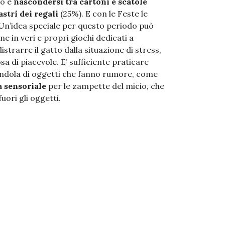
io è
nascondersi tra cartoni e scatole
stri dei regali
(25%). E con le Feste le
 Un’idea speciale per questo periodo può
ne in veri e propri giochi dedicati a
distrarre il gatto dalla situazione di stress,
a di piacevole. E’ sufficiente praticare
pendola di oggetti che fanno rumore, come
a sensoriale
per le zampette del micio, che
fuori gli oggetti.