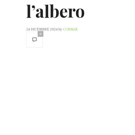
l’albero
24 DICEMBRE 2024
by
CORNAZ
0