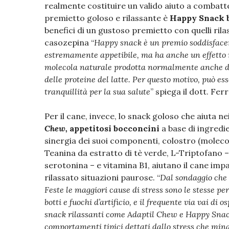
realmente costituire un valido aiuto a combattere
premietto goloso e rilassante è
Happy Snack 
benefici di un gustoso premietto con quelli rila
casozepina “
Happy snack è un premio soddisfacent
estremamente appetibile, ma ha anche un effetto r
molecola naturale prodotta normalmente anche da
delle proteine del latte. Per questo motivo, può es
tranquillità per la sua salute
” spiega il dott. Ferr
Per il cane, invece, lo snack goloso che aiuta n
Chew,
appetitosi bocconcini
a base di ingredie
sinergia dei suoi componenti, colostro (molecol
Teanina da estratto di tè verde, L-Triptofano 
serotonina – e vitamina B1, aiutano il cane imp
rilassato situazioni paurose. “
Dal sondaggio che 
Feste le maggiori cause di stress sono le stesse per 
botti e fuochi d’artificio, e il frequente via vai di o
snack rilassanti come Adaptil Chew e Happy Snack
comportamenti tipici dettati dallo stress che mina