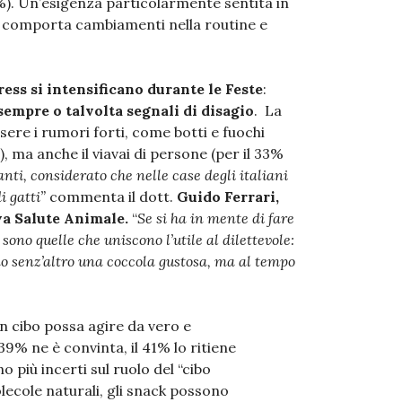
). Un’esigenza particolarmente sentita in
e comporta cambiamenti nella routine e
tress si intensificano durante le Feste
:
empre o talvolta segnali di
disagio
. La
ere i rumori forti, come botti e fuochi
ti), ma anche il viavai di persone (per il 33%
ti, considerato che nelle case degli italiani
di gatti”
commenta il dott.
Guido Ferrari,
a Salute Animale.
“
Se si ha in mente di fare
 sono quelle che uniscono l’utile al dilettevole:
o senz’altro una coccola gustosa, ma al tempo
in cibo possa agire da vero e
l 39% ne è convinta, il 41% lo ritiene
 più incerti sul ruolo del “cibo
lecole naturali, gli snack possono