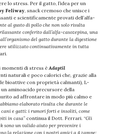
 lo stress. Per il gatto, l’idea per un
by Feliway
, snack cremoso che unisce i
ssanti e scientificamente provati dell’alfa-
e al gusto di pollo che non solo risulta
ilassante conferito dall’alfa-casozepina, una
ll’organismo del gatto durante la digestione
sere utilizzato continuativamente in tutta
ari.
ei momenti di stress è
Adaptil
nti naturali e poco calorici che, grazie alla
e bioattive con proprietà calmanti), L-
– un aminoacido precursore della
aurito ad affrontare in modo più calmo e
abbiamo elaborato risulta che durante le
cani e gatti: i rumori forti e insoliti, come
spiti in casa
” continua il Dott. Ferrari. “
Gli
 sono un valido aiuto per prevenire i
no la relazione con i nostri amici a 4 zampe: