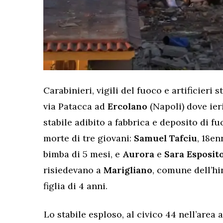
Carabinieri, vigili del fuoco e artificier
via Patacca ad
Ercolano
(Napoli) dove ier
stabile adibito a fabbrica e deposito di fu
morte di tre giovani:
Samuel Tafciu
, 18en
bimba di 5 mesi, e
Aurora
e
Sara Esposit
risiedevano a
Marigliano
, comune dell’hi
figlia di 4 anni.
Lo stabile esploso, al civico 44 nell’area