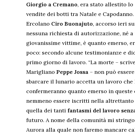
Giorgio a Cremano
, era stato allestito l
vendite dei botti tra Natale e Capodanno.
Ercolano
Ciro Buonajuto
, accorso ieri s
nessuna richiesta di autorizzazione, né a n
giovanissime vittime, è quanto emerso, er
poco: secondo alcune testimonianze e dich
primo giorno di lavoro. “La morte – scriv
Marigliano
Peppe Jossa
– non può essere 
sbarcare il lunario accetta un lavoro che 
confermeranno quanto emerso in queste o
nemmeno essere iscritti nella altrettanto 
quella dei tanti
fantasmi del lavoro senz
futuro. A nome della comunità mi stringo 
Aurora alla quale non faremo mancare cal