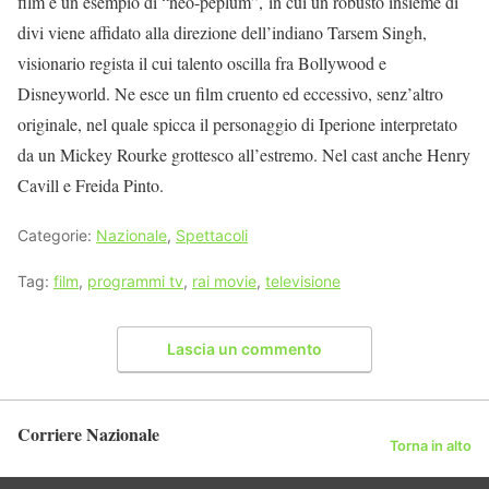
film è un esempio di “neo-peplum”, in cui un robusto insieme di
divi viene affidato alla direzione dell’indiano Tarsem Singh,
visionario regista il cui talento oscilla fra Bollywood e
Disneyworld. Ne esce un film cruento ed eccessivo, senz’altro
originale, nel quale spicca il personaggio di Iperione interpretato
da un Mickey Rourke grottesco all’estremo. Nel cast anche Henry
Cavill e Freida Pinto.
Categorie:
Nazionale
,
Spettacoli
Tag:
film
,
programmi tv
,
rai movie
,
televisione
Lascia un commento
Corriere Nazionale
Torna in alto