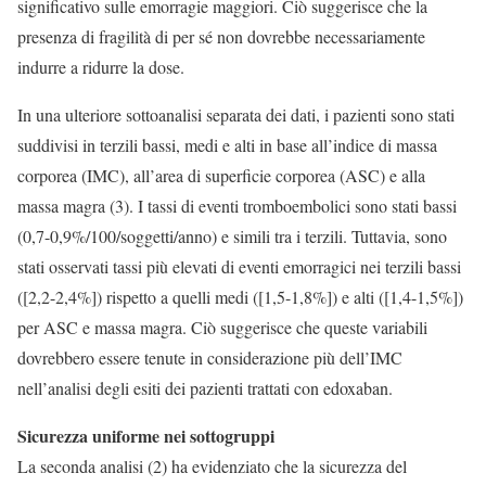
significativo sulle emorragie maggiori. Ciò suggerisce che la
presenza di fragilità di per sé non dovrebbe necessariamente
indurre a ridurre la dose.
In una ulteriore sottoanalisi separata dei dati, i pazienti sono stati
suddivisi in terzili bassi, medi e alti in base all’indice di massa
corporea (IMC), all’area di superficie corporea (ASC) e alla
massa magra (3). I tassi di eventi tromboembolici sono stati bassi
(0,7-0,9%/100/soggetti/anno) e simili tra i terzili. Tuttavia, sono
stati osservati tassi più elevati di eventi emorragici nei terzili bassi
([2,2-2,4%]) rispetto a quelli medi ([1,5-1,8%]) e alti ([1,4-1,5%])
per ASC e massa magra. Ciò suggerisce che queste variabili
dovrebbero essere tenute in considerazione più dell’IMC
nell’analisi degli esiti dei pazienti trattati con edoxaban.
Sicurezza uniforme nei sottogruppi
La seconda analisi (2) ha evidenziato che la sicurezza del