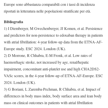
Europe sono abbastanza comparabili con i tassi di incidenza
riportati in letteratura nelle popolazioni stratificate per età.
Bibliografia
1) I Diemberger, M Gwechenberger, JJ Komen, et al. Persistence
and predictors for non-persistence to edoxaban therapy in patients
with atrial fibrillation: 4-year follow-up data from the ETNA-AF-
Europe study. ESC 2024. London (UK).
2) D Morrone, R Chhabra, E-M Fronk, et al. Low rates of
haemorrhagic stroke, not increased by age, renal/hepatic
impairment, concomitant anti-platelet use and high CHA2DS2-
VASc scores, in the 4-year follow-up of ETNA-AF-Europe. ESC
2024. London (UK).
3) G Boriani, L Zaremba-Pechman, R Chhabra, et al. Impact of
differences in body mass index, body surface area and lean body
mass on clinical outcomes in patients with atrial fibrillation