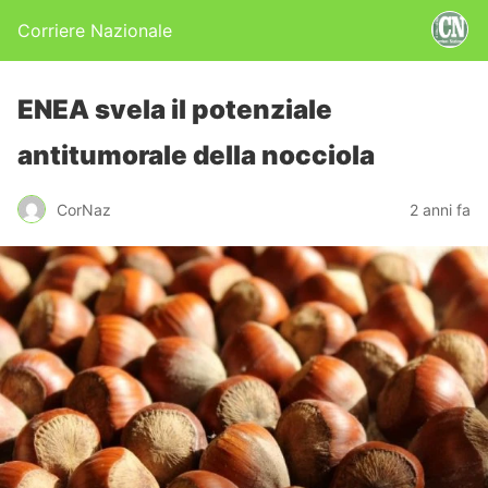
Corriere Nazionale
ENEA svela il potenziale
antitumorale della nocciola
CorNaz
2 anni fa