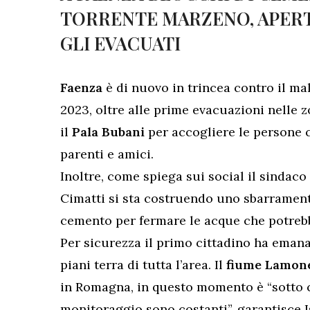
TORRENTE MARZENO, APERT
GLI EVACUATI
Faenza
è di nuovo in trincea contro il ma
2023, oltre alle prime evacuazioni nelle zo
il
Pala Bubani
per accogliere le persone 
parenti e amici.
Inoltre, come spiega sui social il sindaco
Cimatti si sta costruendo uno sbarrament
cemento per fermare le acque che potrebb
Per sicurezza il primo cittadino ha eman
piani terra di tutta l’area. Il
fiume Lamon
in Romagna, in questo momento è “sotto co
monitoraggio sono costanti”, garantisce I