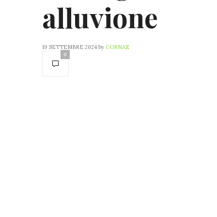
alluvione
19 SETTEMBRE 2024
by
CORNAZ
0