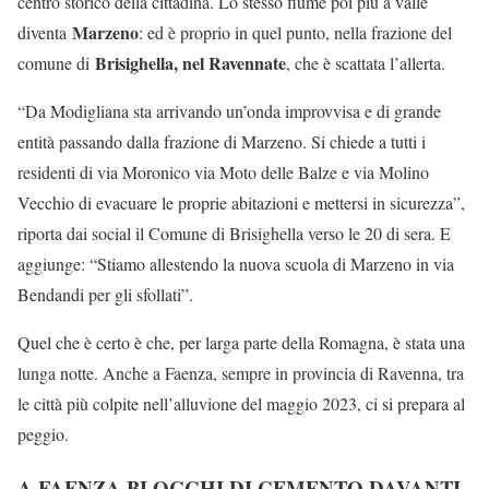
centro storico della cittadina. Lo stesso fiume poi più a valle
Marzeno
diventa
: ed è proprio in quel punto, nella frazione del
Brisighella, nel Ravennate
comune di
, che è scattata l’allerta.
“Da Modigliana sta arrivando un’onda improvvisa e di grande
entità passando dalla frazione di Marzeno. Si chiede a tutti i
residenti di via Moronico via Moto delle Balze e via Molino
Vecchio di evacuare le proprie abitazioni e mettersi in sicurezza”,
riporta dai social il Comune di Brisighella verso le 20 di sera. E
aggiunge: “Stiamo allestendo la nuova scuola di Marzeno in via
Bendandi per gli sfollati”.
Quel che è certo è che, per larga parte della Romagna, è stata una
lunga notte. Anche a Faenza, sempre in provincia di Ravenna, tra
le città più colpite nell’alluvione del maggio 2023, ci si prepara al
peggio.
A FAENZA BLOCCHI DI CEMENTO DAVANTI