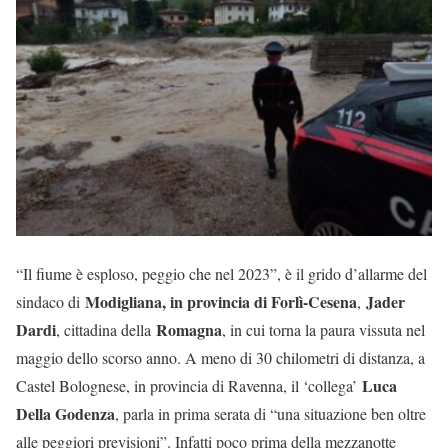
“Il fiume è esploso, peggio che nel 2023”, è il grido d’allarme del
Modigliana, in provincia di Forlì-Cesena
Jader
sindaco di
,
Dardi
Romagna
, cittadina della
, in cui torna la paura vissuta nel
maggio dello scorso anno. A meno di 30 chilometri di distanza, a
Luca
Castel Bolognese, in provincia di Ravenna, il ‘collega’
Della Godenza
, parla in prima serata di “una situazione ben oltre
alle peggiori previsioni”. Infatti poco prima della mezzanotte