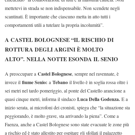
mettetevi in strada se non indispensabile. Non scendete negli
scantinati. È importante che ciascuno metta in atto tutti i
comportamenti utili a tutelare la propria incolumità”.
A CASTEL BOLOGNESE “IL RISCHIO DI
ROTTURA DEGLI ARGINI È MOLTO
ALTO”
.
NELLA NOTTE ESONDA IL SENIO
Castel Bolognese
A preoccupare a
, sempre nel ravennate, è
fiume Senio:
Tebano
invece il
a
il livello è in soglia rossa oltre i
sei metri nel tardo pomeriggio, al ponte del Castello arancione a
Luca Della Godenza.
quasi cinque metri, informa il sindaco
E a
inizio serata, ai microfoni dei cronisti, spiega che “la situazione sta
peggiorando, è molto grave, sta arrivando la piena”. Come a
Faenza, anche a Castel Bolognese sono state evacuate le zone più
a rischio ed è stato allestito per ospitare gli sfollati il palazzetto