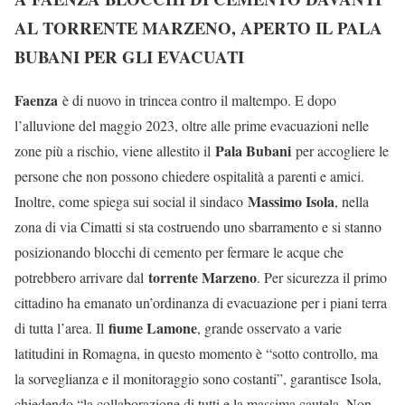
AL TORRENTE MARZENO, APERTO IL PALA
BUBANI PER GLI EVACUATI
Faenza
è di nuovo in trincea contro il maltempo. E dopo
l’alluvione del maggio 2023, oltre alle prime evacuazioni nelle
Pala Bubani
zone più a rischio, viene allestito il
per accogliere le
persone che non possono chiedere ospitalità a parenti e amici.
Massimo Isola
Inoltre, come spiega sui social il sindaco
, nella
zona di via Cimatti si sta costruendo uno sbarramento e si stanno
posizionando blocchi di cemento per fermare le acque che
torrente Marzeno
potrebbero arrivare dal
. Per sicurezza il primo
cittadino ha emanato un’ordinanza di evacuazione per i piani terra
fiume Lamone
di tutta l’area. Il
, grande osservato a varie
latitudini in Romagna, in questo momento è “sotto controllo, ma
la sorveglianza e il monitoraggio sono costanti”, garantisce Isola,
chiedendo “la collaborazione di tutti e la massima cautela. Non