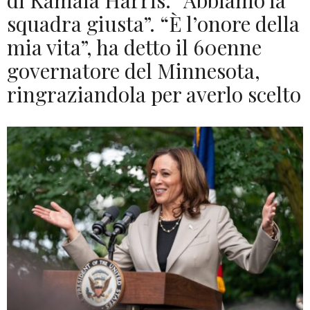
di Kamala Harris: “Abbiamo la
squadra giusta”. “È l’onore della
mia vita”, ha detto il 60enne
governatore del Minnesota,
ringraziandola per averlo scelto