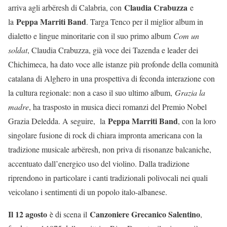
Claudia Crabuzza
arriva agli arbëresh di Calabria, con
e
Peppa Marriti Band
la
. Targa Tenco per il miglior album in
dialetto e lingue minoritarie con il suo primo album
Com un
soldat
, Claudia Crabuzza, già voce dei Tazenda e leader dei
Chichimeca, ha dato voce alle istanze più profonde della comunità
catalana di Alghero in una prospettiva di feconda interazione con
la cultura regionale: non a caso il suo ultimo album,
Grazia la
madre
, ha trasposto in musica dieci romanzi del Premio Nobel
Peppa Marriti Band
Grazia Deledda. A seguire, la
, con la loro
singolare fusione di rock di chiara impronta americana con la
tradizione musicale arbëresh, non priva di risonanze balcaniche,
accentuato dall’energico uso del violino. Dalla tradizione
riprendono in particolare i canti tradizionali polivocali nei quali
veicolano i sentimenti di un popolo italo-albanese.
Il 12 agosto
Canzoniere Grecanico Salentino
è di scena il
,