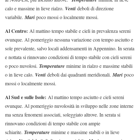
calo e massime in lieve rialzo.
Venti
deboli di direzione
variabile.
Mari
poco mossi o localmente mossi.
Al Centro:
Al mattino tempo stabile e cieli in prevalenza sereni
ovunque. Al pomeriggio nessuna variazione con tempo asciutto e
sole prevalente, salvo locali addensamenti in Appennino. In serata
e nottata si rinnovano condizioni di tempo stabile con cieli sereni
o poco nuvolosi.
Temperature
minime in rialzo e massime stabili
o in lieve calo.
Venti
deboli dai quadranti meridionali.
Mari
poco
mossi o localmente mossi.
Al Sud e sulle Isole:
Al mattino tempo asciutto e cieli sereni
ovunque. Al pomeriggio nuvolosità in sviluppo nelle zone interne
ma senza fenomeni associati, soleggiato altrove. In serata si
rinnovano condizioni di tempo stabile con ampie
schiarite.
Temperature
minime e massime stabili o in lieve